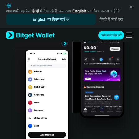
English
日本語
आप अभी यह पेज
हिन्दी
में देख रहे हैं. क्या आप
English
पर स्विच करना चाहेंगे?
Tiếng Việt
English पर स्विच करें
हिन्दी में जारी रखें
Русский
Español (Latinoamérica)
अभी डाउनलोड करें
Türkçe
Italiano
Français
Deutsch
简体中文
繁體中文
Português (Portugal)
Bahasa Indonesia
ภาษาไทย
हिन्दी
বাংলা
Español
Português (Brasil)
Español (Argentina)