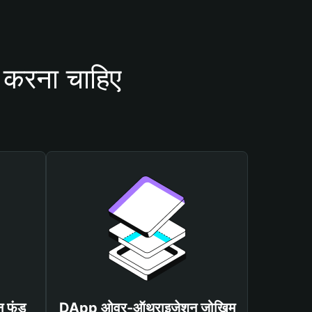
 करना चाहिए
न फंड
DApp ओवर-ऑथराइजेशन जोखिम