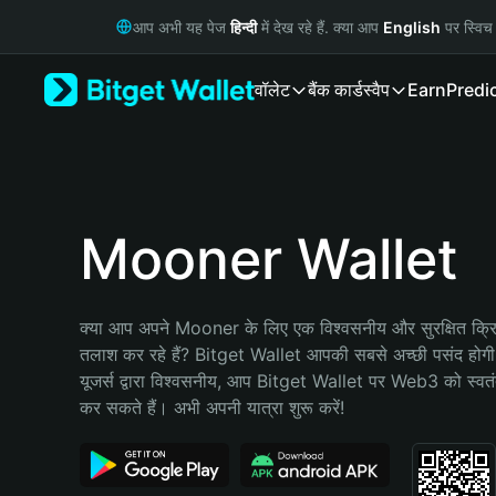
English
आप अभी यह पेज
हिन्दी
में देख रहे हैं. क्या आप
English
पर स्विच 
日本語
Tiếng Việt
वॉलेट
बैंक कार्ड
स्वैप
Earn
Predi
Русский
Español (Latinoamérica)
Türkçe
Italiano
Français
Deutsch
Mooner Wallet
简体中文
繁體中文
Português (Portugal)
क्या आप अपने Mooner के लिए एक विश्वसनीय और सुरक्षित क्रिप
Bahasa Indonesia
तलाश कर रहे हैं? Bitget Wallet आपकी सबसे अच्छी पसंद होग
ภาษาไทย
यूजर्स द्वारा विश्वसनीय, आप Bitget Wallet पर Web3 को स्वतंत्
हिन्दी
कर सकते हैं। अभी अपनी यात्रा शुरू करें!
বাংলা
Español
Português (Brasil)
Español (Argentina)