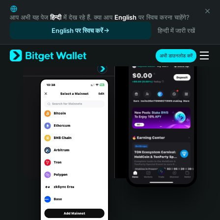
English
日本語
आप अभी यह पेज
हिन्दी
में देख रहे हैं. क्या आप
English
पर स्विच करना चाहेंगे?
Tiếng Việt
English पर स्विच करें
हिन्दी में जारी रखें
Русский
Español (Latinoamérica)
अभी डाउनलोड करें
Türkçe
Italiano
Français
Deutsch
简体中文
繁體中文
Português (Portugal)
Bahasa Indonesia
ภาษาไทย
हिन्दी
বাংলা
Español
Português (Brasil)
Español (Argentina)