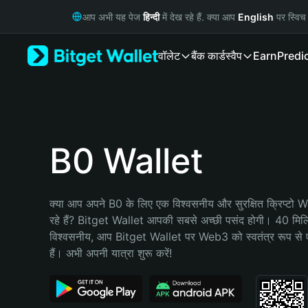
English
आप अभी यह पेज
हिन्दी
में देख रहे हैं. क्या आप
English
पर स्विच 
日本語
Tiếng Việt
वॉलेट
बैंक कार्ड
स्वैप
Earn
Predi
Русский
Español (Latinoamérica)
Türkçe
Italiano
Français
Deutsch
B0 Wallet
简体中文
繁體中文
Português (Portugal)
क्या आप अपने B0 के लिए एक विश्वसनीय और सुरक्षित क्रिप्टो 
Bahasa Indonesia
रहे हैं? Bitget Wallet आपकी सबसे अच्छी पसंद होगी। 40 मिलियन 
ภาษาไทย
विश्वसनीय, आप Bitget Wallet पर Web3 को स्वतंत्र रूप से ए
हिन्दी
हैं। अभी अपनी यात्रा शुरू करें!
বাংলা
Español
Português (Brasil)
Español (Argentina)