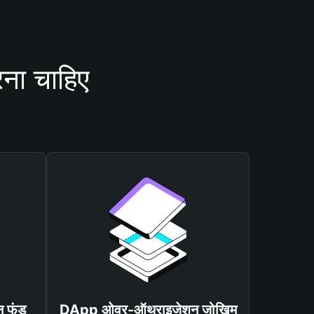
ना चाहिए
न फंड
DApp ओवर-ऑथराइजेशन जोखिम