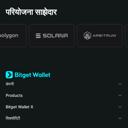
परियोजना साझेदार
कंपनी
Bitget Wallet के बारे में
Products
ब्लॉग
Crypto Card
Bitget Wallet X
वॉलेट अकादमी
Stablecoin Earn
दस्तावेज़ीकरण
सिक्योरिटी