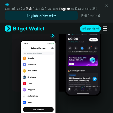
English
日本語
आप अभी यह पेज
हिन्दी
में देख रहे हैं. क्या आप
English
पर स्विच करना चाहेंगे?
Tiếng Việt
English पर स्विच करें
हिन्दी में जारी रखें
Русский
Español (Latinoamérica)
अभी डाउनलोड करें
Türkçe
Italiano
Français
Deutsch
简体中文
繁體中文
Português (Portugal)
Bahasa Indonesia
ภาษาไทย
हिन्दी
বাংলা
Español
Português (Brasil)
Español (Argentina)