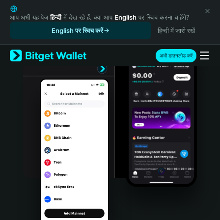
English
日本語
आप अभी यह पेज
हिन्दी
में देख रहे हैं. क्या आप
English
पर स्विच करना चाहेंगे?
Tiếng Việt
English पर स्विच करें
हिन्दी में जारी रखें
Русский
Español (Latinoamérica)
अभी डाउनलोड करें
Türkçe
Italiano
Français
Deutsch
简体中文
繁體中文
Português (Portugal)
Bahasa Indonesia
ภาษาไทย
हिन्दी
বাংলা
Español
Português (Brasil)
Español (Argentina)