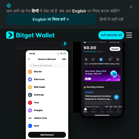
English
日本語
आप अभी यह पेज
हिन्दी
में देख रहे हैं. क्या आप
English
पर स्विच करना चाहेंगे?
Tiếng Việt
English पर स्विच करें
हिन्दी में जारी रखें
Русский
Español (Latinoamérica)
अभी डाउनलोड करें
Türkçe
Italiano
Français
Deutsch
简体中文
繁體中文
Português (Portugal)
Bahasa Indonesia
ภาษาไทย
हिन्दी
বাংলা
Español
Português (Brasil)
Español (Argentina)