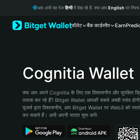
English
आप अभी यह पेज
हिन्दी
में देख रहे हैं. क्या आप
English
पर स्विच 
日本語
Tiếng Việt
वॉलेट
बैंक कार्ड
स्वैप
Earn
Predi
Русский
Español (Latinoamérica)
Türkçe
Italiano
Français
Deutsch
Cognitia Wallet
简体中文
繁體中文
Português (Portugal)
क्या आप अपने Cognitia के लिए एक विश्वसनीय और सुरक्षित क्रि
Bahasa Indonesia
तलाश कर रहे हैं? Bitget Wallet आपकी सबसे अच्छी पसंद होग
ภาษาไทย
यूजर्स द्वारा विश्वसनीय, आप Bitget Wallet पर Web3 को स्वतंत्
हिन्दी
कर सकते हैं। अभी अपनी यात्रा शुरू करें!
বাংলা
Español
Português (Brasil)
Español (Argentina)