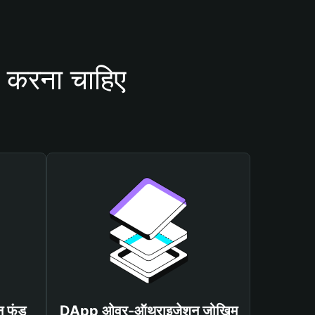
 करना चाहिए
न फंड
DApp ओवर-ऑथराइजेशन जोखिम