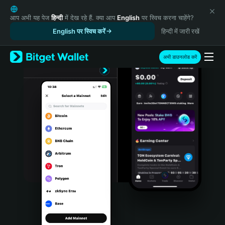
English
日本語
आप अभी यह पेज
हिन्दी
में देख रहे हैं. क्या आप
English
पर स्विच करना चाहेंगे?
Tiếng Việt
English पर स्विच करें
हिन्दी में जारी रखें
Русский
Español (Latinoamérica)
अभी डाउनलोड करें
Türkçe
Italiano
Français
Deutsch
简体中文
繁體中文
Português (Portugal)
Bahasa Indonesia
ภาษาไทย
हिन्दी
বাংলা
Español
Português (Brasil)
Español (Argentina)