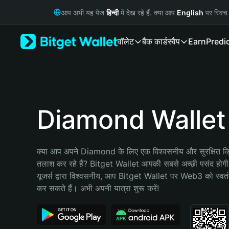
English
आप अभी यह पेज
हिन्दी
में देख रहे हैं. क्या आप
English
पर स्विच 
日本語
Tiếng Việt
वॉलेट
बैंक कार्ड
स्वैप
Earn
Predi
Русский
Español (Latinoamérica)
Türkçe
Italiano
Français
Deutsch
Diamond Wallet
简体中文
繁體中文
Português (Portugal)
क्या आप अपने Diamond के लिए एक विश्वसनीय और सुरक्षित क्र
Bahasa Indonesia
तलाश कर रहे हैं? Bitget Wallet आपकी सबसे अच्छी पसंद होग
ภาษาไทย
यूजर्स द्वारा विश्वसनीय, आप Bitget Wallet पर Web3 को स्वतंत्
हिन्दी
कर सकते हैं। अभी अपनी यात्रा शुरू करें!
বাংলা
Español
Português (Brasil)
Español (Argentina)