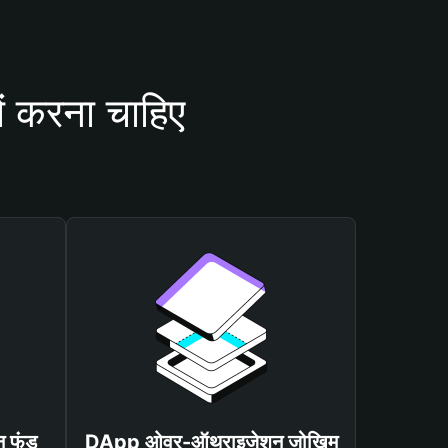
 करना चाहिए
न फंड
DApp ओवर-ऑथराइजेशन जोखिम