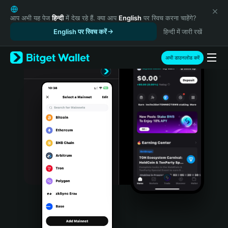
English
日本語
आप अभी यह पेज
हिन्दी
में देख रहे हैं. क्या आप
English
पर स्विच करना चाहेंगे?
Tiếng Việt
English पर स्विच करें
हिन्दी में जारी रखें
Русский
Español (Latinoamérica)
अभी डाउनलोड करें
Türkçe
Italiano
Français
Deutsch
简体中文
繁體中文
Português (Portugal)
Bahasa Indonesia
ภาษาไทย
हिन्दी
বাংলা
Español
Português (Brasil)
Español (Argentina)