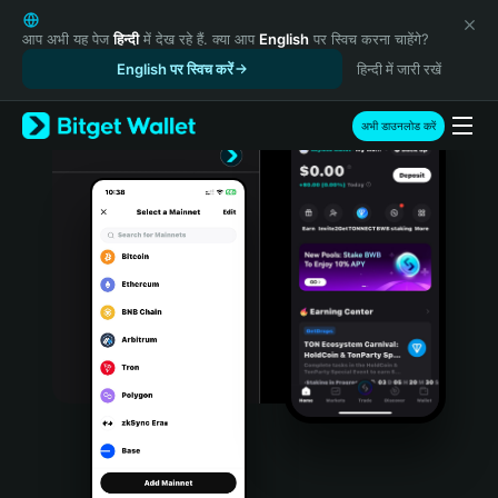
English
日本語
आप अभी यह पेज
हिन्दी
में देख रहे हैं. क्या आप
English
पर स्विच करना चाहेंगे?
Tiếng Việt
English पर स्विच करें
हिन्दी में जारी रखें
Русский
Español (Latinoamérica)
अभी डाउनलोड करें
Türkçe
Italiano
Français
Deutsch
简体中文
繁體中文
Português (Portugal)
Bahasa Indonesia
ภาษาไทย
हिन्दी
বাংলা
Español
Português (Brasil)
Español (Argentina)