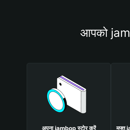
आपको jambo
अपना jambop स्टोर करें
मुफ्त 