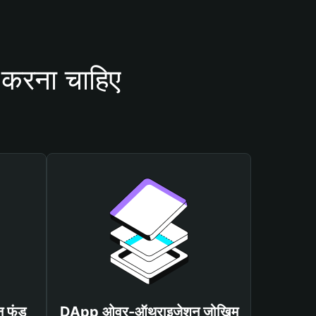
 करना चाहिए
न फंड
DApp ओवर-ऑथराइजेशन जोखिम