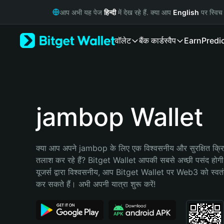
English
आप अभी यह पेज
हिन्दी
में देख रहे हैं. क्या आप
English
पर स्विच 
日本語
Tiếng Việt
वॉलेट
बैंक कार्ड
स्वैप
Earn
Predi
Русский
Español (Latinoamérica)
Türkçe
Italiano
Français
Deutsch
jambop Wallet
简体中文
繁體中文
Português (Portugal)
क्या आप अपने jambop के लिए एक विश्वसनीय और सुरक्षित क्रिप
Bahasa Indonesia
तलाश कर रहे हैं? Bitget Wallet आपकी सबसे अच्छी पसंद होग
ภาษาไทย
यूजर्स द्वारा विश्वसनीय, आप Bitget Wallet पर Web3 को स्वतंत्
हिन्दी
कर सकते हैं। अभी अपनी यात्रा शुरू करें!
বাংলা
Español
Português (Brasil)
Español (Argentina)