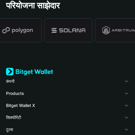
परियोजना साझेदार
कंपनी
Bitget Wallet के बारे में
Products
ब्लॉग
Crypto Card
Bitget Wallet X
वॉलेट अकादमी
Stablecoin Earn
दस्तावेज़ीकरण
सिक्योरिटी
क्रिप्टो की न्यूज़
Payfi Crypto
Wallet कनेक्ट करें
सुरक्षा फंड
टूल्स