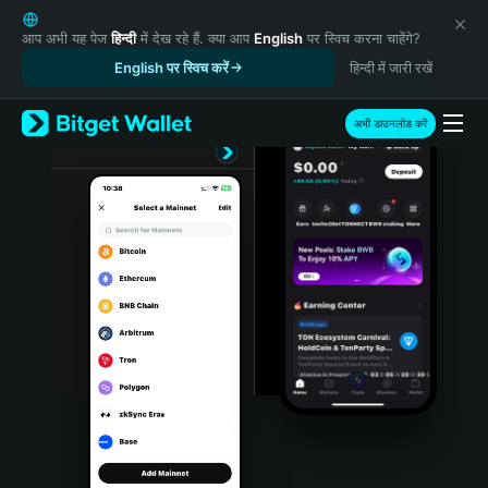
English
日本語
आप अभी यह पेज
हिन्दी
में देख रहे हैं. क्या आप
English
पर स्विच करना चाहेंगे?
Tiếng Việt
English पर स्विच करें
हिन्दी में जारी रखें
Русский
Español (Latinoamérica)
अभी डाउनलोड करें
Türkçe
Italiano
Français
Deutsch
简体中文
繁體中文
Português (Portugal)
Bahasa Indonesia
ภาษาไทย
हिन्दी
বাংলা
Español
Português (Brasil)
Español (Argentina)