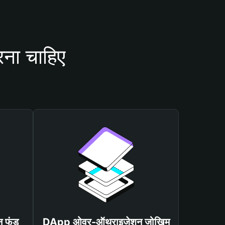
रना चाहिए
न फंड
DApp ओवर-ऑथराइजेशन जोखिम