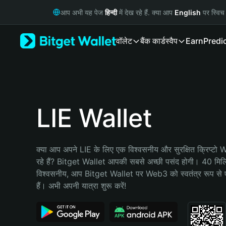
English
आप अभी यह पेज
हिन्दी
में देख रहे हैं. क्या आप
English
पर स्विच 
日本語
Tiếng Việt
वॉलेट
बैंक कार्ड
स्वैप
Earn
Predi
Русский
Español (Latinoamérica)
Türkçe
Italiano
Français
Deutsch
LIE Wallet
简体中文
繁體中文
Português (Portugal)
क्या आप अपने LIE के लिए एक विश्वसनीय और सुरक्षित क्रिप्टो
Bahasa Indonesia
रहे हैं? Bitget Wallet आपकी सबसे अच्छी पसंद होगी। 40 मिलियन 
ภาษาไทย
विश्वसनीय, आप Bitget Wallet पर Web3 को स्वतंत्र रूप से ए
हिन्दी
हैं। अभी अपनी यात्रा शुरू करें!
বাংলা
Español
Português (Brasil)
Español (Argentina)