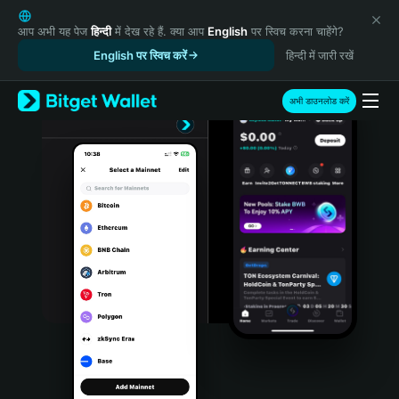
English
日本語
आप अभी यह पेज
हिन्दी
में देख रहे हैं. क्या आप
English
पर स्विच करना चाहेंगे?
Tiếng Việt
English पर स्विच करें
हिन्दी में जारी रखें
Русский
Español (Latinoamérica)
अभी डाउनलोड करें
Türkçe
Italiano
Français
Deutsch
简体中文
繁體中文
Português (Portugal)
Bahasa Indonesia
ภาษาไทย
हिन्दी
বাংলা
Español
Português (Brasil)
Español (Argentina)