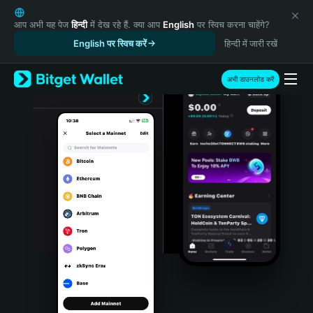
English
日本語
आप अभी यह पेज
हिन्दी
में देख रहे हैं. क्या आप
English
पर स्विच करना चाहेंगे?
Tiếng Việt
English पर स्विच करें
हिन्दी में जारी रखें
Русский
Español (Latinoamérica)
अभी डाउनलोड करें
Türkçe
Italiano
Français
Deutsch
简体中文
繁體中文
Português (Portugal)
Bahasa Indonesia
ภาษาไทย
हिन्दी
বাংলা
Español
Português (Brasil)
Español (Argentina)