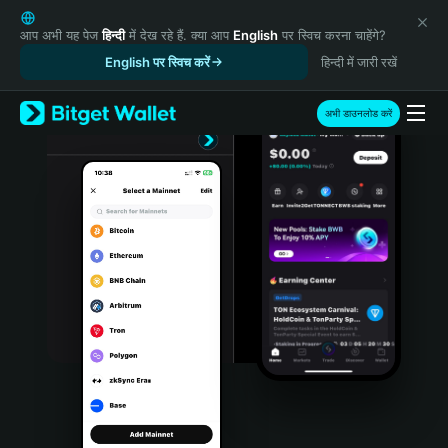
English
日本語
आप अभी यह पेज
हिन्दी
में देख रहे हैं. क्या आप
English
पर स्विच करना चाहेंगे?
Tiếng Việt
English पर स्विच करें
हिन्दी में जारी रखें
Русский
Español (Latinoamérica)
अभी डाउनलोड करें
Türkçe
Italiano
Français
Deutsch
简体中文
繁體中文
Português (Portugal)
Bahasa Indonesia
ภาษาไทย
हिन्दी
বাংলা
Español
Português (Brasil)
Español (Argentina)