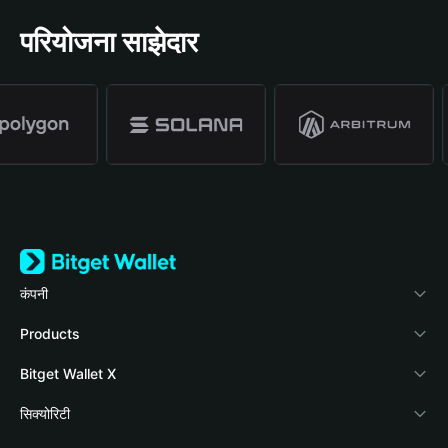
परियोजना साझेदार
कंपनी
Bitget Wallet के बारे में
Products
ब्लॉग
Crypto Card
Bitget Wallet X
वॉलेट अकादमी
Stablecoin Earn
दस्तावेज़ीकरण
सिक्योरिटी