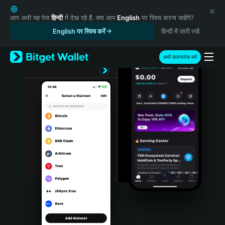
English
日本語
आप अभी यह पेज
हिन्दी
में देख रहे हैं. क्या आप
English
पर स्विच करना चाहेंगे?
Tiếng Việt
English पर स्विच करें
हिन्दी में जारी रखें
Русский
Español (Latinoamérica)
अभी डाउनलोड करें
Türkçe
Italiano
Français
Deutsch
简体中文
繁體中文
Português (Portugal)
Bahasa Indonesia
ภาษาไทย
हिन्दी
বাংলা
Español
Português (Brasil)
Español (Argentina)