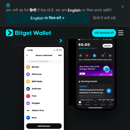
English
日本語
आप अभी यह पेज
हिन्दी
में देख रहे हैं. क्या आप
English
पर स्विच करना चाहेंगे?
Tiếng Việt
English पर स्विच करें
हिन्दी में जारी रखें
Русский
Español (Latinoamérica)
अभी डाउनलोड करें
Türkçe
Italiano
Français
Deutsch
简体中文
繁體中文
Português (Portugal)
Bahasa Indonesia
ภาษาไทย
हिन्दी
বাংলা
Español
Português (Brasil)
Español (Argentina)