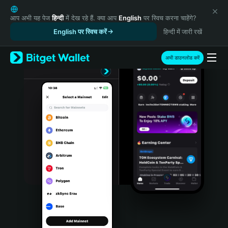
English
日本語
आप अभी यह पेज
हिन्दी
में देख रहे हैं. क्या आप
English
पर स्विच करना चाहेंगे?
Tiếng Việt
English पर स्विच करें
हिन्दी में जारी रखें
Русский
Español (Latinoamérica)
अभी डाउनलोड करें
Türkçe
Italiano
Français
Deutsch
简体中文
繁體中文
Português (Portugal)
Bahasa Indonesia
ภาษาไทย
हिन्दी
বাংলা
Español
Português (Brasil)
Español (Argentina)