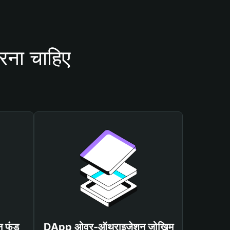
रना चाहिए
न फंड
DApp ओवर-ऑथराइजेशन जोखिम