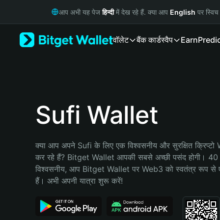
English
आप अभी यह पेज
हिन्दी
में देख रहे हैं. क्या आप
English
पर स्विच 
日本語
Tiếng Việt
वॉलेट
बैंक कार्ड
स्वैप
Earn
Predi
Русский
Español (Latinoamérica)
Türkçe
Italiano
Français
Deutsch
Sufi Wallet
简体中文
繁體中文
Português (Portugal)
क्या आप अपने Sufi के लिए एक विश्वसनीय और सुरक्षित क्रिप्टो
Bahasa Indonesia
कर रहे हैं? Bitget Wallet आपकी सबसे अच्छी पसंद होगी। 40 मिल
ภาษาไทย
विश्वसनीय, आप Bitget Wallet पर Web3 को स्वतंत्र रूप से ए
हिन्दी
हैं। अभी अपनी यात्रा शुरू करें!
বাংলা
Español
Português (Brasil)
Español (Argentina)