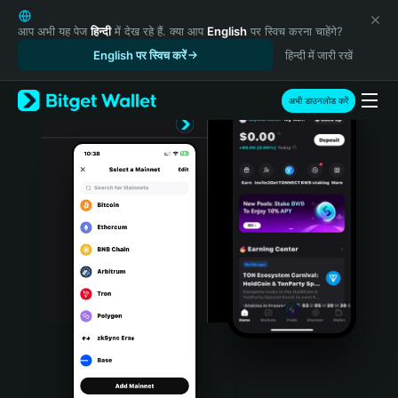
English
日本語
आप अभी यह पेज
हिन्दी
में देख रहे हैं. क्या आप
English
पर स्विच करना चाहेंगे?
Tiếng Việt
English पर स्विच करें
हिन्दी में जारी रखें
Русский
Español (Latinoamérica)
अभी डाउनलोड करें
Türkçe
Italiano
Français
Deutsch
简体中文
繁體中文
Português (Portugal)
Bahasa Indonesia
ภาษาไทย
हिन्दी
বাংলা
Español
Português (Brasil)
Español (Argentina)