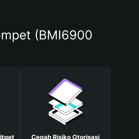
ompet (BMI6900
itget
Cegah Risiko Otorisasi