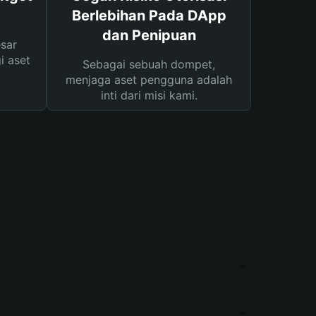
Berlebihan Pada DApp
dan Penipuan
sar
i aset
Sebagai sebuah dompet,
menjaga aset pengguna adalah
inti dari misi kami.