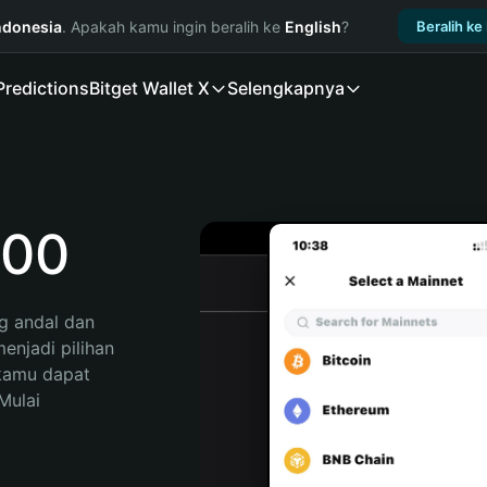
ndonesia
. Apakah kamu ingin beralih ke
English
?
Beralih ke
Predictions
Bitget Wallet X
Selengkapnya
900
 andal dan 
njadi pilihan 
kamu dapat 
ulai 