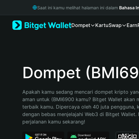
English
Saat ini kamu melihat halaman ini dalam
Bahasa I
日本語
Tiếng Việt
Dompet
Kartu
Swap
Earn
Русский
Español (Latinoamérica)
Türkçe
Italiano
Français
Deutsch
Dompet (BMI6
简体中文
繁體中文
Português (Portugal)
Apakah kamu sedang mencari dompet kripto yang
Bahasa Indonesia
aman untuk (BMI6900 kamu? Bitget Wallet akan me
ภาษาไทย
terbaik kamu. Dipercaya oleh 40 juta pengguna, 
हिन्दी
dengan bebas menjelajahi Web3 di Bitget Wallet. M
বাংলা
perjalanan kamu sekarang!
Español
Português (Brasil)
Español (Argentina)