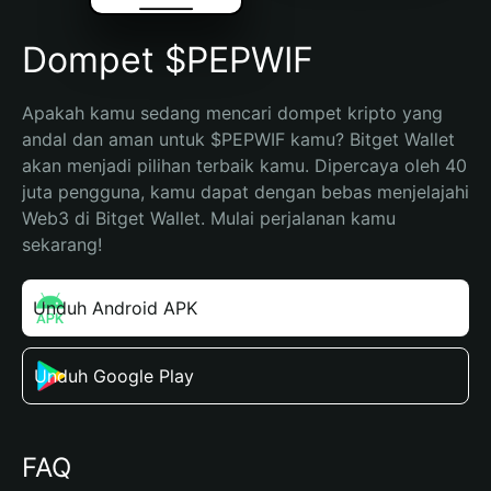
Dompet $PEPWIF
Apakah kamu sedang mencari dompet kripto yang 
andal dan aman untuk $PEPWIF kamu? Bitget Wallet 
akan menjadi pilihan terbaik kamu. Dipercaya oleh 40 
juta pengguna, kamu dapat dengan bebas menjelajahi 
Web3 di Bitget Wallet. Mulai perjalanan kamu 
sekarang!
Unduh Android APK
Unduh Google Play
FAQ