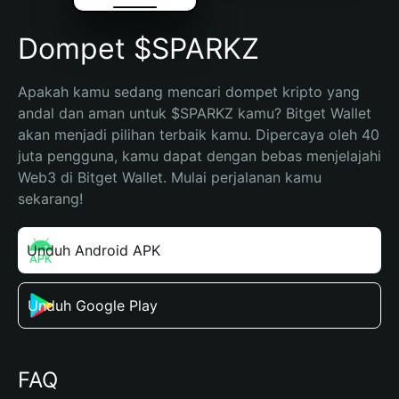
Dompet $SPARKZ
Apakah kamu sedang mencari dompet kripto yang 
andal dan aman untuk $SPARKZ kamu? Bitget Wallet 
akan menjadi pilihan terbaik kamu. Dipercaya oleh 40 
juta pengguna, kamu dapat dengan bebas menjelajahi 
Web3 di Bitget Wallet. Mulai perjalanan kamu 
sekarang!
Unduh Android APK
Unduh Google Play
FAQ