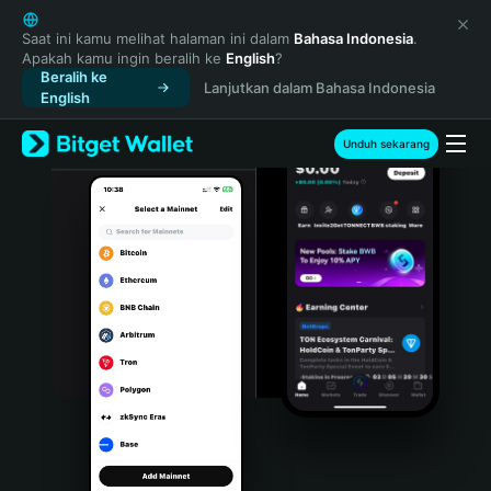
English
日本語
Saat ini kamu melihat halaman ini dalam
Bahasa Indonesia
.
Apakah kamu ingin beralih ke
English
?
Tiếng Việt
Beralih ke
Lanjutkan dalam Bahasa Indonesia
Русский
English
Español (Latinoamérica)
Türkçe
Unduh sekarang
Italiano
Français
Deutsch
简体中文
繁體中文
Português (Portugal)
Bahasa Indonesia
ภาษาไทย
हिन्दी
বাংলা
Español
Português (Brasil)
Español (Argentina)