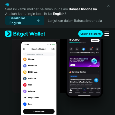
English
日本語
Saat ini kamu melihat halaman ini dalam
Bahasa Indonesia
.
Apakah kamu ingin beralih ke
English
?
Tiếng Việt
Beralih ke
Lanjutkan dalam Bahasa Indonesia
Русский
English
Español (Latinoamérica)
Türkçe
Unduh sekarang
Italiano
Français
Deutsch
简体中文
繁體中文
Português (Portugal)
Bahasa Indonesia
ภาษาไทย
हिन्दी
বাংলা
Español
Português (Brasil)
Español (Argentina)