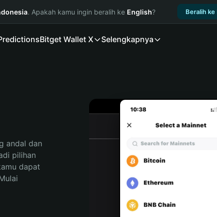
ndonesia
. Apakah kamu ingin beralih ke
English
?
Beralih ke
Predictions
Bitget Wallet X
Selengkapnya
 andal dan 
i pilihan 
kamu dapat 
ulai 