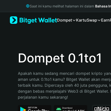
English
Saat ini kamu melihat halaman ini dalam
Bahasa I
日本語
Tiếng Việt
Dompet
Kartu
Swap
Earn
Русский
Español (Latinoamérica)
Türkçe
Italiano
Français
Deutsch
Dompet 0.1to1
简体中文
繁體中文
Português (Portugal)
Apakah kamu sedang mencari dompet kripto yang
Bahasa Indonesia
aman untuk 0.1to1 kamu? Bitget Wallet akan menjad
ภาษาไทย
terbaik kamu. Dipercaya oleh 40 juta pengguna, 
हिन्दी
dengan bebas menjelajahi Web3 di Bitget Wallet. M
বাংলা
perjalanan kamu sekarang!
Español
Português (Brasil)
Español (Argentina)