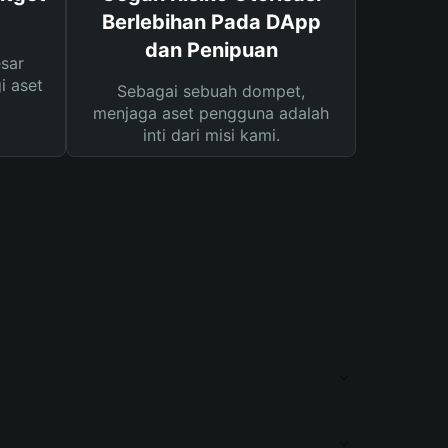
Berlebihan Pada DApp
dan Penipuan
sar
i aset
Sebagai sebuah dompet,
menjaga aset pengguna adalah
inti dari misi kami.