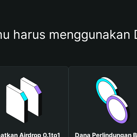
u harus menggunakan D
atkan Airdrop 0.1to1
Dana Perlindungan B