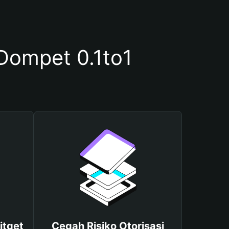
ompet 0.1to1
itget
Cegah Risiko Otorisasi