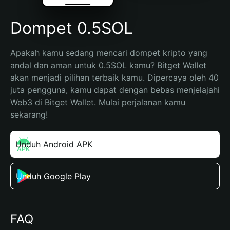
Dompet 0.5SOL
Apakah kamu sedang mencari dompet kripto yang 
andal dan aman untuk 0.5SOL kamu? Bitget Wallet 
akan menjadi pilihan terbaik kamu. Dipercaya oleh 40 
juta pengguna, kamu dapat dengan bebas menjelajahi 
Web3 di Bitget Wallet. Mulai perjalanan kamu 
sekarang!
Unduh Android APK
Unduh Google Play
FAQ