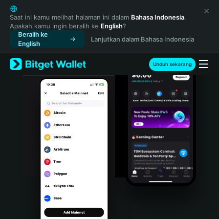
English
日本語
Saat ini kamu melihat halaman ini dalam
Bahasa Indonesia
.
Apakah kamu ingin beralih ke
English
?
Tiếng Việt
Beralih ke
Lanjutkan dalam Bahasa Indonesia
Русский
English
Español (Latinoamérica)
Türkçe
Unduh sekarang
Italiano
Français
Deutsch
简体中文
繁體中文
Português (Portugal)
Bahasa Indonesia
ภาษาไทย
हिन्दी
বাংলা
Español
Português (Brasil)
Español (Argentina)