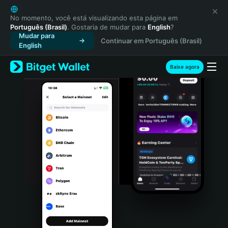
English
日本語
No momento, você está visualizando esta página em
Português (Brasil)
. Gostaria de mudar para
English
?
Tiếng Việt
Mudar para
Continuar em Português (Brasil)
Русский
English
Español (Latinoamérica)
Türkçe
Baixe agora
Italiano
Français
Deutsch
简体中文
繁體中文
Português (Portugal)
Bahasa Indonesia
ภาษาไทย
हिन्दी
বাংলা
Español
Português (Brasil)
Español (Argentina)