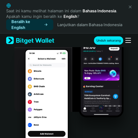
English
日本語
Saat ini kamu melihat halaman ini dalam
Bahasa Indonesia
.
Apakah kamu ingin beralih ke
English
?
Tiếng Việt
Beralih ke
Lanjutkan dalam Bahasa Indonesia
Русский
English
Español (Latinoamérica)
Türkçe
Unduh sekarang
Italiano
Français
Deutsch
简体中文
繁體中文
Português (Portugal)
Bahasa Indonesia
ภาษาไทย
हिन्दी
বাংলা
Español
Português (Brasil)
Español (Argentina)