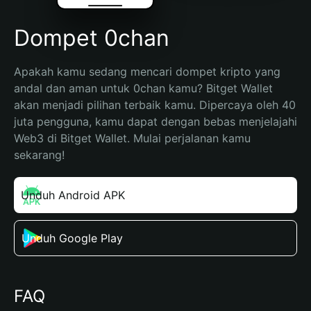
Dompet 0chan
Apakah kamu sedang mencari dompet kripto yang 
andal dan aman untuk 0chan kamu? Bitget Wallet 
akan menjadi pilihan terbaik kamu. Dipercaya oleh 40 
juta pengguna, kamu dapat dengan bebas menjelajahi 
Web3 di Bitget Wallet. Mulai perjalanan kamu 
sekarang!
Unduh Android APK
Unduh Google Play
FAQ