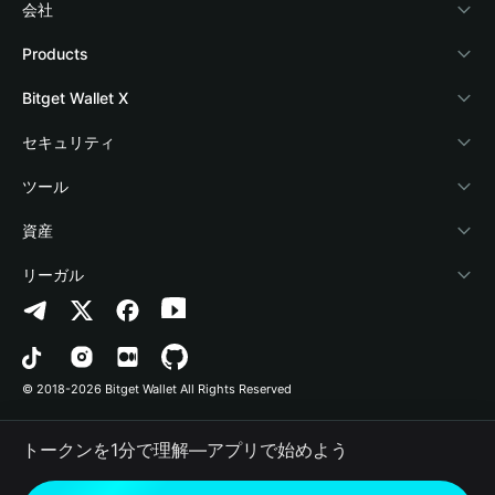
会社
Bitget Walletについて
Products
ブログ
Crypto Card
Bitget Wallet X
アカデミー
Stablecoin Earn
デベロッパー
セキュリティ
暗号資産ニュース
Payfi Crypto
ウォレットを接続
保護基金
ツール
Help Center
Crypto Swap API
Bitget Wallet Pay
セキュリティ技術
暗号資産を購入
資産
お問い合わせ
Altcoin Season Index
プロジェクトを掲載
認証検出
Arbitrum
リーガル
ブランドリソース
Prediction Markets
コントラクト検出
Avalanche
プライバシーポリシー
キャリア
DApp
一括送金
Bitcoin
利用規約
© 2018-2026 Bitget Wallet All Rights Reserved
公式チャンネル認証
Trade
BNB Chain
Risk Disclosure
トークンを1分で理解―アプリで始めよう
RWA
Polygon