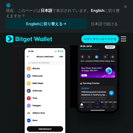
English
日本語
現在、このページは
日本語
で表示されています。
English
に切り替
えますか？
Tiếng Việt
Englishに切り替える
日本語で続ける
Русский
Español (Latinoamérica)
Türkçe
今すぐダウンロードする
Italiano
Français
Deutsch
简体中文
繁體中文
Português (Portugal)
Bahasa Indonesia
ภาษาไทย
हिन्दी
বাংলা
Español
Português (Brasil)
Español (Argentina)