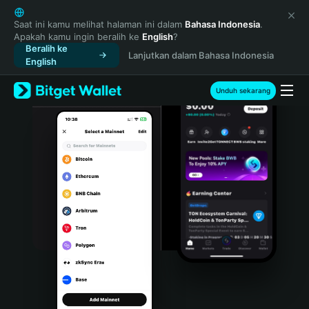
English
日本語
Saat ini kamu melihat halaman ini dalam
Bahasa Indonesia
.
Apakah kamu ingin beralih ke
English
?
Tiếng Việt
Beralih ke
Lanjutkan dalam Bahasa Indonesia
Русский
English
Español (Latinoamérica)
Türkçe
Unduh sekarang
Italiano
Français
Deutsch
简体中文
繁體中文
Português (Portugal)
Bahasa Indonesia
ภาษาไทย
हिन्दी
বাংলা
Español
Português (Brasil)
Español (Argentina)