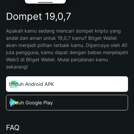
Dompet 19,0,7
Apakah kamu sedang mencari dompet kripto yang 
andal dan aman untuk 19,0,7 kamu? Bitget Wallet 
akan menjadi pilihan terbaik kamu. Dipercaya oleh 40 
juta pengguna, kamu dapat dengan bebas menjelajahi 
Web3 di Bitget Wallet. Mulai perjalanan kamu 
sekarang!
Unduh Android APK
Unduh Google Play
FAQ