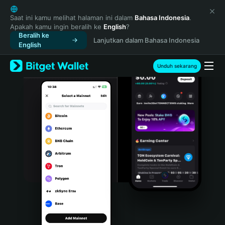
English
日本語
Saat ini kamu melihat halaman ini dalam
Bahasa Indonesia
.
Apakah kamu ingin beralih ke
English
?
Tiếng Việt
Beralih ke
Lanjutkan dalam Bahasa Indonesia
Русский
English
Español (Latinoamérica)
Türkçe
Unduh sekarang
Italiano
Français
Deutsch
简体中文
繁體中文
Português (Portugal)
Bahasa Indonesia
ภาษาไทย
हिन्दी
বাংলা
Español
Português (Brasil)
Español (Argentina)