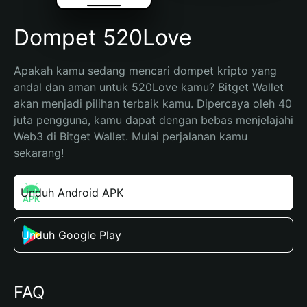
Dompet 520Love
Apakah kamu sedang mencari dompet kripto yang 
andal dan aman untuk 520Love kamu? Bitget Wallet 
akan menjadi pilihan terbaik kamu. Dipercaya oleh 40 
juta pengguna, kamu dapat dengan bebas menjelajahi 
Web3 di Bitget Wallet. Mulai perjalanan kamu 
sekarang!
Unduh Android APK
Unduh Google Play
FAQ