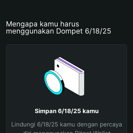
Mengapa kamu harus 
menggunakan Dompet 6/18/25
Simpan 6/18/25 kamu
Lindungi 6/18/25 kamu dengan percaya