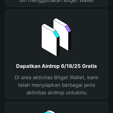
diri menggunakan Bitget Wallet
Dapatkan Airdrop 6/18/25 Gratis
Di area aktivitas Bitget Wallet, kami
telah menyiapkan berbagai jenis
aktivitas airdrop untukmu