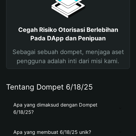
Cegah Risiko Otorisasi Berlebihan
Pada DApp dan Penipuan
Sebagai sebuah dompet, menjaga aset
pengguna adalah inti dari misi kami.
Tentang Dompet 6/18/25
Apa yang dimaksud dengan Dompet
6/18/25?
Apa yang membuat 6/18/25 unik?