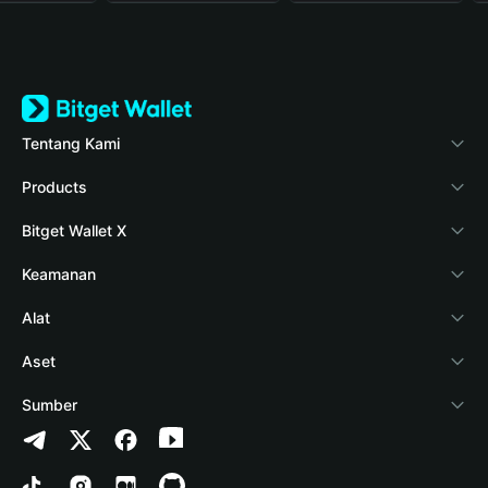
Tentang Kami
Bitget Wallet
Products
Blog
Crypto Card
Bitget Wallet X
Verifikasi keaslian
Stablecoin Earn
Pengembang
Keamanan
Berita kripto
Payfi Crypto
Hubungkan dompet
Dana perlindungan
Alat
Pusat Bantuan
Crypto Swap API
Bitget Wallet Pay
Teknologi keamanan
Beli kripto
Aset
Hubungi Kami
Altcoin Season Index
Listing proyek
Deteksi otorisasi
Arbitrum
Sumber
Sumber merek
Prediction Markets
Deteksi kontrak
Avalanche
Kebijakan Privasi