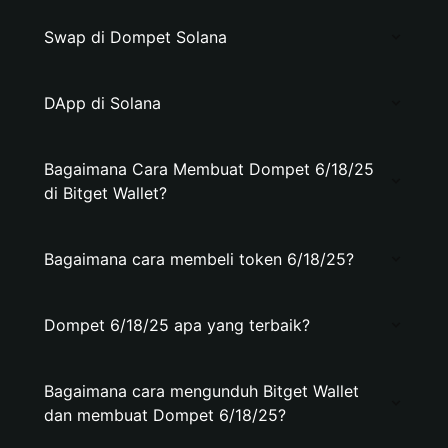
Swap di Dompet Solana
DApp di Solana
Bagaimana Cara Membuat Dompet 6/18/25
di Bitget Wallet?
Bagaimana cara membeli token 6/18/25?
Dompet 6/18/25 apa yang terbaik?
Bagaimana cara mengunduh Bitget Wallet
dan membuat Dompet 6/18/25?