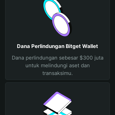
Dana Perlindungan Bitget Wallet
Dana perlindungan sebesar $300 juta
untuk melindungi aset dan
transaksimu.