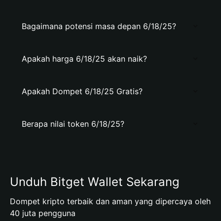
Bagaimana potensi masa depan 6/18/25?
Apakah harga 6/18/25 akan naik?
Apakah Dompet 6/18/25 Gratis?
Berapa nilai token 6/18/25?
Unduh Bitget Wallet Sekarang
Dompet kripto terbaik dan aman yang dipercaya oleh
40 juta pengguna