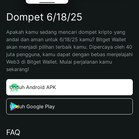
Dompet 6/18/25
Apakah kamu sedang mencari dompet kripto yang 
andal dan aman untuk 6/18/25 kamu? Bitget Wallet 
akan menjadi pilihan terbaik kamu. Dipercaya oleh 40 
juta pengguna, kamu dapat dengan bebas menjelajahi 
Web3 di Bitget Wallet. Mulai perjalanan kamu 
sekarang!
Unduh Android APK
Unduh Google Play
FAQ