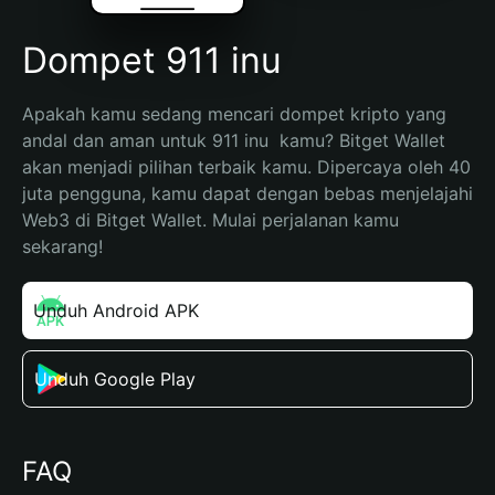
Dompet 911 inu
Apakah kamu sedang mencari dompet kripto yang 
andal dan aman untuk 911 inu  kamu? Bitget Wallet 
akan menjadi pilihan terbaik kamu. Dipercaya oleh 40 
juta pengguna, kamu dapat dengan bebas menjelajahi 
Web3 di Bitget Wallet. Mulai perjalanan kamu 
sekarang!
Unduh Android APK
Unduh Google Play
FAQ