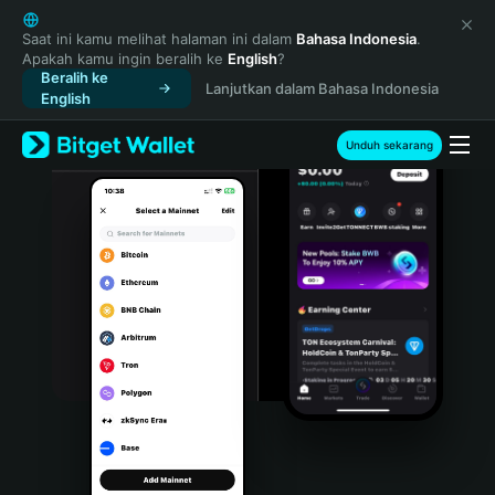
English
日本語
Saat ini kamu melihat halaman ini dalam
Bahasa Indonesia
.
Apakah kamu ingin beralih ke
English
?
Tiếng Việt
Beralih ke
Lanjutkan dalam Bahasa Indonesia
Русский
English
Español (Latinoamérica)
Türkçe
Unduh sekarang
Italiano
Français
Deutsch
简体中文
繁體中文
Português (Portugal)
Bahasa Indonesia
ภาษาไทย
हिन्दी
বাংলা
Español
Português (Brasil)
Español (Argentina)