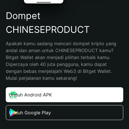
Dompet
CHINESEPRODUCT
Apakah kamu sedang mencari dompet kripto yang 
andal dan aman untuk CHINESEPRODUCT kamu? 
Bitget Wallet akan menjadi pilihan terbaik kamu. 
Dipercaya oleh 40 juta pengguna, kamu dapat 
dengan bebas menjelajahi Web3 di Bitget Wallet. 
Mulai perjalanan kamu sekarang!
Unduh Android APK
Unduh Google Play