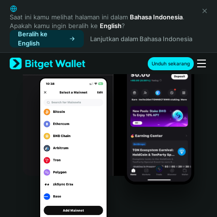
English
日本語
Saat ini kamu melihat halaman ini dalam
Bahasa Indonesia
.
Apakah kamu ingin beralih ke
English
?
Tiếng Việt
Beralih ke
Lanjutkan dalam Bahasa Indonesia
Русский
English
Español (Latinoamérica)
Türkçe
Unduh sekarang
Italiano
Français
Deutsch
简体中文
繁體中文
Português (Portugal)
Bahasa Indonesia
ภาษาไทย
हिन्दी
বাংলা
Español
Português (Brasil)
Español (Argentina)