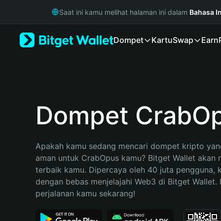
English
Saat ini kamu melihat halaman ini dalam
Bahasa I
日本語
Tiếng Việt
Dompet
Kartu
Swap
Earn
Русский
Español (Latinoamérica)
Türkçe
Italiano
Français
Deutsch
Dompet CrabO
简体中文
繁體中文
Português (Portugal)
Apakah kamu sedang mencari dompet kripto yang
Bahasa Indonesia
aman untuk CrabOpus kamu? Bitget Wallet akan me
ภาษาไทย
terbaik kamu. Dipercaya oleh 40 juta pengguna, 
हिन्दी
dengan bebas menjelajahi Web3 di Bitget Wallet. M
বাংলা
perjalanan kamu sekarang!
Español
Português (Brasil)
Español (Argentina)