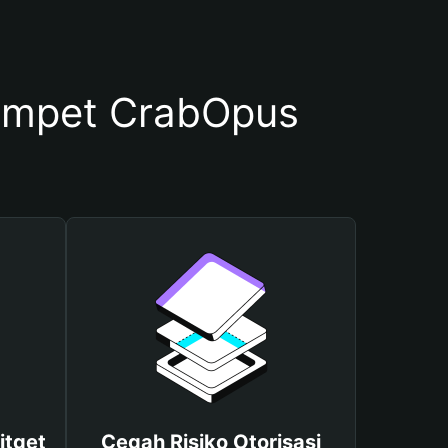
ompet CrabOpus
itget
Cegah Risiko Otorisasi