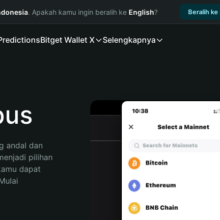
ndonesia
. Apakah kamu ingin beralih ke
English
?
Beralih ke
Predictions
Bitget Wallet X
Selengkapnya
pus
 andal dan 
njadi pilihan 
kamu dapat 
ulai 