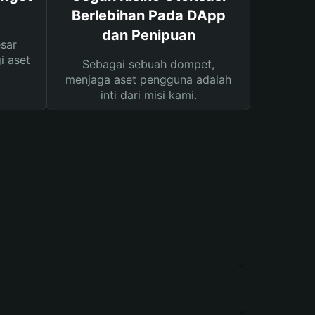
Berlebihan Pada DApp
dan Penipuan
sar
i aset
Sebagai sebuah dompet,
menjaga aset pengguna adalah
inti dari misi kami.