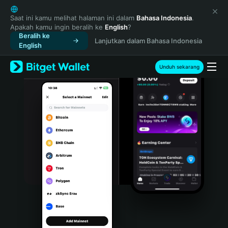
English
日本語
Saat ini kamu melihat halaman ini dalam
Bahasa Indonesia
.
Apakah kamu ingin beralih ke
English
?
Tiếng Việt
Beralih ke
Lanjutkan dalam Bahasa Indonesia
Русский
English
Español (Latinoamérica)
Türkçe
Unduh sekarang
Italiano
Français
Deutsch
简体中文
繁體中文
Português (Portugal)
Bahasa Indonesia
ภาษาไทย
हिन्दी
বাংলা
Español
Português (Brasil)
Español (Argentina)