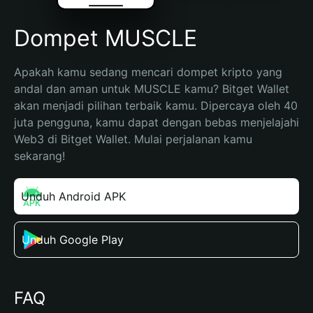
Dompet MUSCLE
Apakah kamu sedang mencari dompet kripto yang 
andal dan aman untuk MUSCLE kamu? Bitget Wallet 
akan menjadi pilihan terbaik kamu. Dipercaya oleh 40 
juta pengguna, kamu dapat dengan bebas menjelajahi 
Web3 di Bitget Wallet. Mulai perjalanan kamu 
sekarang!
Unduh Android APK
Unduh Google Play
FAQ