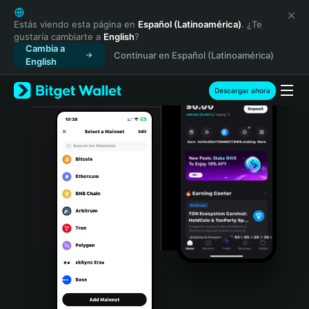
English
日本語
Estás viendo esta página en
Español (Latinoamérica)
. ¿Te
gustaría cambiarte a
English
?
Tiếng Việt
Cambia a
Continuar en Español (Latinoamérica)
Русский
English
Español (Latinoamérica)
Türkçe
Descargar ahora
Italiano
Français
Deutsch
简体中文
繁體中文
Português (Portugal)
Bahasa Indonesia
ภาษาไทย
हिन्दी
বাংলা
Español
Português (Brasil)
Español (Argentina)