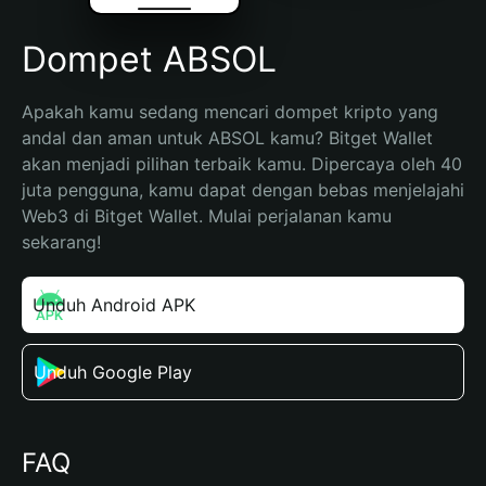
Dompet ABSOL
Apakah kamu sedang mencari dompet kripto yang 
andal dan aman untuk ABSOL kamu? Bitget Wallet 
akan menjadi pilihan terbaik kamu. Dipercaya oleh 40 
juta pengguna, kamu dapat dengan bebas menjelajahi 
Web3 di Bitget Wallet. Mulai perjalanan kamu 
sekarang!
Unduh Android APK
Unduh Google Play
FAQ