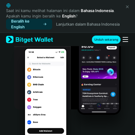
English
日本語
Saat ini kamu melihat halaman ini dalam
Bahasa Indonesia
.
Apakah kamu ingin beralih ke
English
?
Tiếng Việt
Beralih ke
Lanjutkan dalam Bahasa Indonesia
Русский
English
Español (Latinoamérica)
Türkçe
Unduh sekarang
Italiano
Français
Deutsch
简体中文
繁體中文
Português (Portugal)
Bahasa Indonesia
ภาษาไทย
हिन्दी
বাংলা
Español
Português (Brasil)
Español (Argentina)