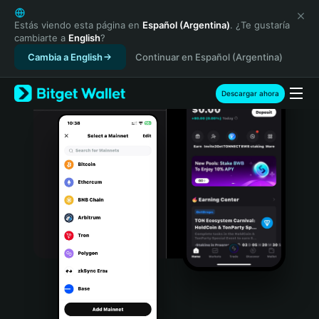
English
日本語
Estás viendo esta página en
Español (Argentina)
. ¿Te gustaría
cambiarte a
English
?
Tiếng Việt
Cambia a English
Continuar en Español (Argentina)
Русский
Español (Latinoamérica)
Türkçe
Descargar ahora
Italiano
Français
Deutsch
简体中文
繁體中文
Português (Portugal)
Bahasa Indonesia
ภาษาไทย
हिन्दी
বাংলা
Español
Português (Brasil)
Español (Argentina)