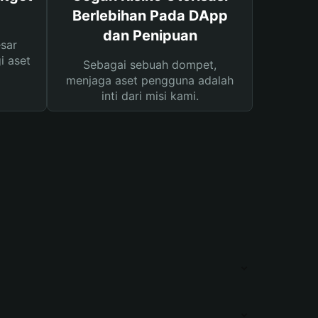
Berlebihan Pada DApp
dan Penipuan
sar
i aset
Sebagai sebuah dompet,
menjaga aset pengguna adalah
inti dari misi kami.