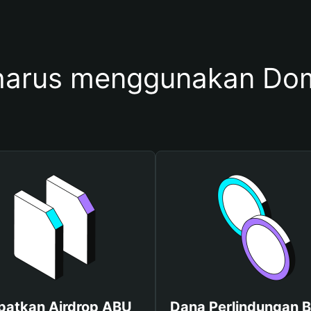
arus menggunakan Do
patkan Airdrop ABU
Dana Perlindungan B