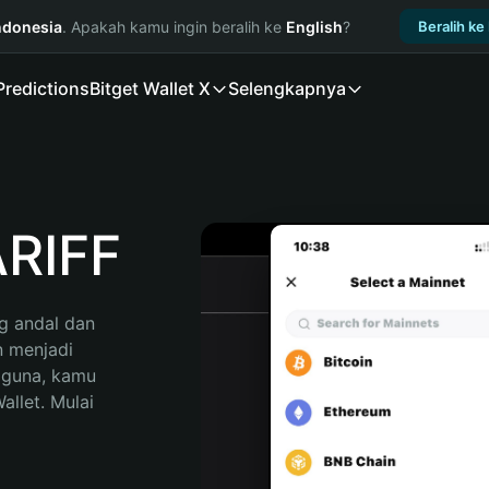
ndonesia
. Apakah kamu ingin beralih ke
English
?
Beralih ke
Predictions
Bitget Wallet X
Selengkapnya
RIFF
 andal dan 
 menjadi 
gguna, kamu 
llet. Mulai 