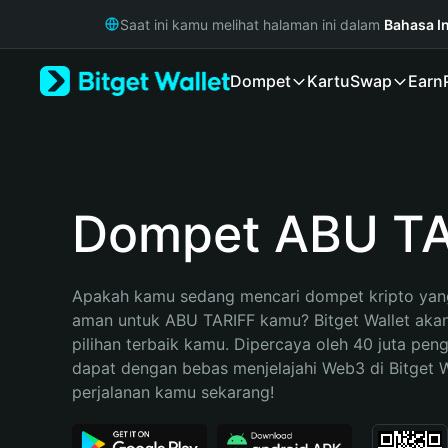
English
Saat ini kamu melihat halaman ini dalam
Bahasa I
日本語
Tiếng Việt
Dompet
Kartu
Swap
Earn
Русский
Español (Latinoamérica)
Türkçe
Italiano
Français
Deutsch
Dompet ABU TA
简体中文
繁體中文
Português (Portugal)
Apakah kamu sedang mencari dompet kripto yang
Bahasa Indonesia
aman untuk ABU TARIFF kamu? Bitget Wallet akan
ภาษาไทย
pilihan terbaik kamu. Dipercaya oleh 40 juta pen
हिन्दी
dapat dengan bebas menjelajahi Web3 di Bitget Wa
বাংলা
perjalanan kamu sekarang!
Español
Português (Brasil)
Español (Argentina)