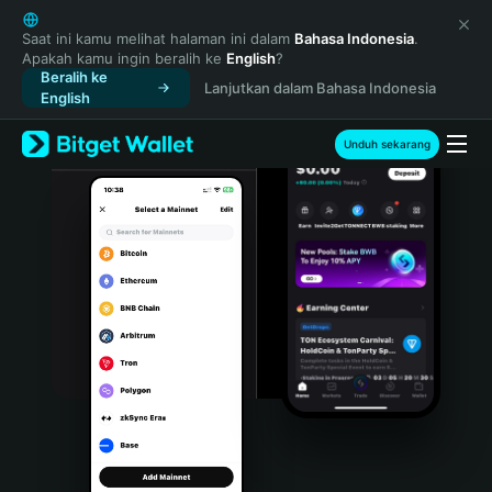
English
日本語
Saat ini kamu melihat halaman ini dalam
Bahasa Indonesia
.
Apakah kamu ingin beralih ke
English
?
Tiếng Việt
Beralih ke
Lanjutkan dalam Bahasa Indonesia
Русский
English
Español (Latinoamérica)
Türkçe
Unduh sekarang
Italiano
Français
Deutsch
简体中文
繁體中文
Português (Portugal)
Bahasa Indonesia
ภาษาไทย
हिन्दी
বাংলা
Español
Português (Brasil)
Español (Argentina)