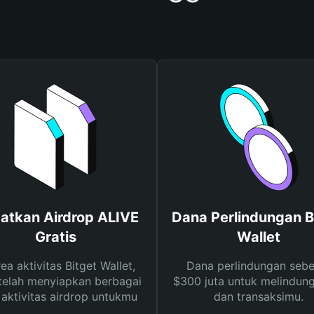
atkan Airdrop ALIVE
Dana Perlindungan B
Gratis
Wallet
rea aktivitas Bitget Wallet,
Dana perlindungan sebe
telah menyiapkan berbagai
$300 juta untuk melindung
s aktivitas airdrop untukmu
dan transaksimu.