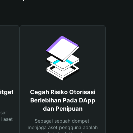
itget
Cegah Risiko Otorisasi
Berlebihan Pada DApp
dan Penipuan
sar
i aset
Sebagai sebuah dompet,
menjaga aset pengguna adalah