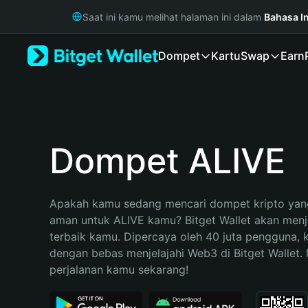
English
Saat ini kamu melihat halaman ini dalam
Bahasa I
日本語
Tiếng Việt
Dompet
Kartu
Swap
Earn
Русский
Español (Latinoamérica)
Türkçe
Italiano
Français
Deutsch
Dompet ALIVE
简体中文
繁體中文
Português (Portugal)
Apakah kamu sedang mencari dompet kripto yang
Bahasa Indonesia
aman untuk ALIVE kamu? Bitget Wallet akan menjad
ภาษาไทย
terbaik kamu. Dipercaya oleh 40 juta pengguna, 
हिन्दी
dengan bebas menjelajahi Web3 di Bitget Wallet. M
বাংলা
perjalanan kamu sekarang!
Español
Português (Brasil)
Español (Argentina)