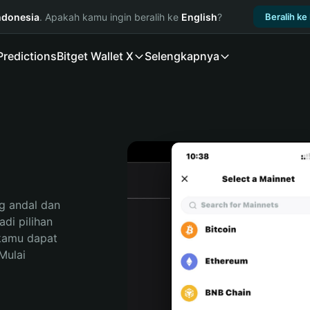
ndonesia
. Apakah kamu ingin beralih ke
English
?
Beralih ke
Predictions
Bitget Wallet X
Selengkapnya
 andal dan 
i pilihan 
kamu dapat 
ulai 