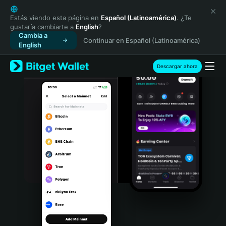
English
日本語
Estás viendo esta página en
Español (Latinoamérica)
. ¿Te
gustaría cambiarte a
English
?
Tiếng Việt
Cambia a
Continuar en Español (Latinoamérica)
Русский
English
Español (Latinoamérica)
Türkçe
Descargar ahora
Italiano
Français
Deutsch
简体中文
繁體中文
Português (Portugal)
Bahasa Indonesia
ภาษาไทย
हिन्दी
বাংলা
Español
Português (Brasil)
Español (Argentina)