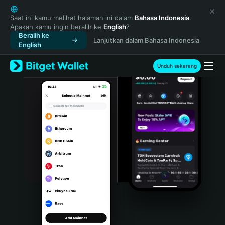
English
日本語
Saat ini kamu melihat halaman ini dalam
Bahasa Indonesia
.
Apakah kamu ingin beralih ke
English
?
Tiếng Việt
Beralih ke
Lanjutkan dalam Bahasa Indonesia
Русский
English
Español (Latinoamérica)
Türkçe
Unduh sekarang
Italiano
Français
Deutsch
简体中文
繁體中文
Português (Portugal)
Bahasa Indonesia
ภาษาไทย
हिन्दी
বাংলা
Español
Português (Brasil)
Español (Argentina)