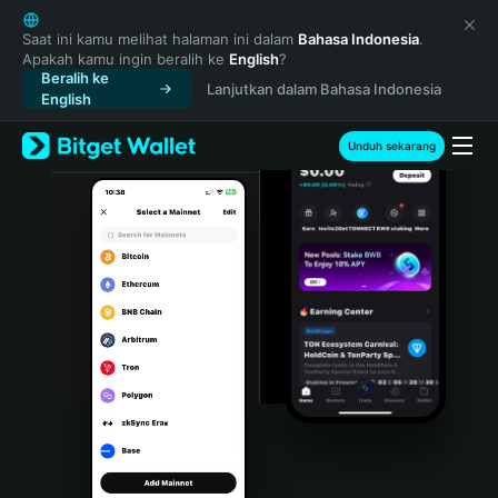
English
日本語
Saat ini kamu melihat halaman ini dalam
Bahasa Indonesia
.
Apakah kamu ingin beralih ke
English
?
Tiếng Việt
Beralih ke
Lanjutkan dalam Bahasa Indonesia
Русский
English
Español (Latinoamérica)
Türkçe
Unduh sekarang
Italiano
Français
Deutsch
简体中文
繁體中文
Português (Portugal)
Bahasa Indonesia
ภาษาไทย
हिन्दी
বাংলা
Español
Português (Brasil)
Español (Argentina)