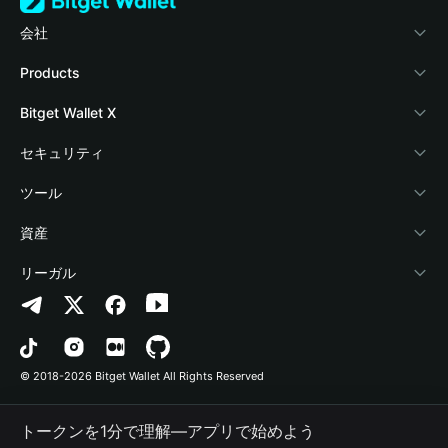
会社
Bitget Walletについて
Products
ブログ
Crypto Card
Bitget Wallet X
アカデミー
Stablecoin Earn
デベロッパー
セキュリティ
暗号資産ニュース
Payfi Crypto
ウォレットを接続
保護基金
ツール
Help Center
Crypto Swap API
Bitget Wallet Pay
セキュリティ技術
暗号資産を購入
資産
お問い合わせ
Altcoin Season Index
プロジェクトを掲載
認証検出
Arbitrum
リーガル
ブランドリソース
Prediction Markets
コントラクト検出
Avalanche
プライバシーポリシー
キャリア
DApp
一括送金
Bitcoin
利用規約
© 2018-2026 Bitget Wallet All Rights Reserved
公式チャンネル認証
Trade
BNB Chain
Risk Disclosure
トークンを1分で理解―アプリで始めよう
RWA
Polygon