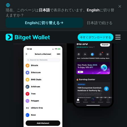
English
日本語
現在、このページは
日本語
で表示されています。
English
に切り替
えますか？
Tiếng Việt
Englishに切り替える
日本語で続ける
Русский
Español (Latinoamérica)
Türkçe
今すぐダウンロードする
Italiano
Français
Deutsch
简体中文
繁體中文
Português (Portugal)
Bahasa Indonesia
ภาษาไทย
हिन्दी
বাংলা
Español
Português (Brasil)
Español (Argentina)