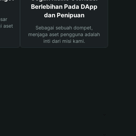
Berlebihan Pada DApp
dan Penipuan
sar
i aset
Sebagai sebuah dompet,
menjaga aset pengguna adalah
inti dari misi kami.