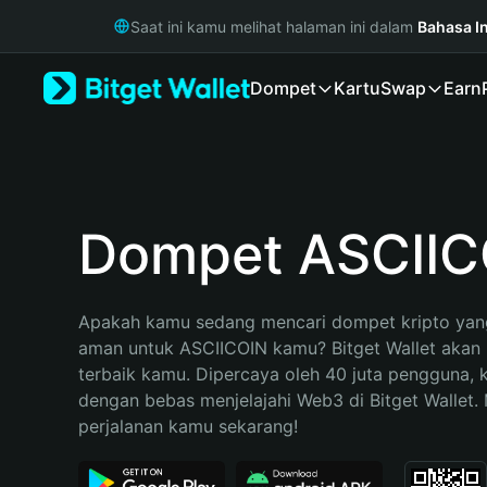
English
Saat ini kamu melihat halaman ini dalam
Bahasa I
日本語
Tiếng Việt
Dompet
Kartu
Swap
Earn
Русский
Español (Latinoamérica)
Türkçe
Italiano
Français
Deutsch
Dompet ASCIIC
简体中文
繁體中文
Português (Portugal)
Apakah kamu sedang mencari dompet kripto yang
Bahasa Indonesia
aman untuk ASCIICOIN kamu? Bitget Wallet akan m
ภาษาไทย
terbaik kamu. Dipercaya oleh 40 juta pengguna, 
हिन्दी
dengan bebas menjelajahi Web3 di Bitget Wallet. M
বাংলা
perjalanan kamu sekarang!
Español
Português (Brasil)
Español (Argentina)